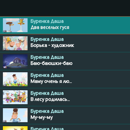
Буренка Даша
Два веселых гуся
Буренка Даша
Борька - художник
Буренка Даша
Баю-баюшки-баю
Буренка Даша
Маму очень я лю...
Буренка Даша
В лесу родилась...
Буренка Даша
Му-му-му
Буренка Даша