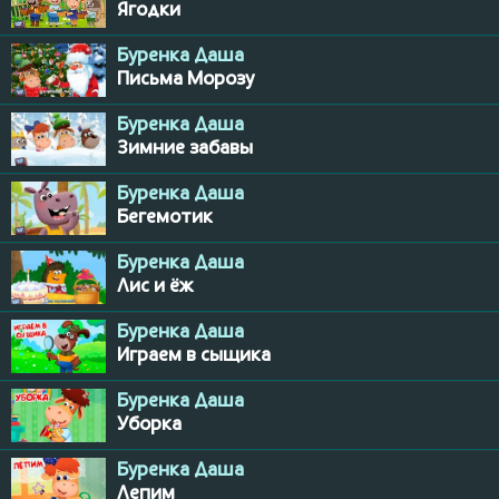
Ягодки
Буренка Даша
Письма Морозу
Буренка Даша
Зимние забавы
Буренка Даша
Бегемотик
Буренка Даша
Лис и ёж
Буренка Даша
Играем в сыщика
Буренка Даша
Уборка
Буренка Даша
Лепим