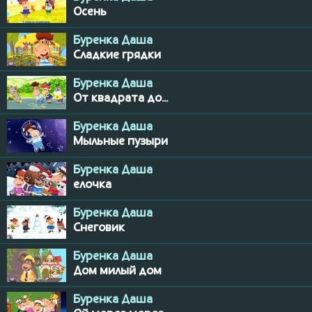
Осень
Буренка Даша
Сладкие грядки
Буренка Даша
От квадрата до...
Буренка Даша
Мыльные пузыри
Буренка Даша
елочка
Буренка Даша
Снеговик
Буренка Даша
Дом милый дом
Буренка Даша