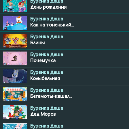
Буренка Даша
День рождения
Буренка Даша
Как на тоненький...
Буренка Даша
Блины
Буренка Даша
Почемучка
Буренка Даша
Колыбельная
Буренка Даша
Бегемоты-кашал...
Буренка Даша
Дед Мороз
Буренка Даша