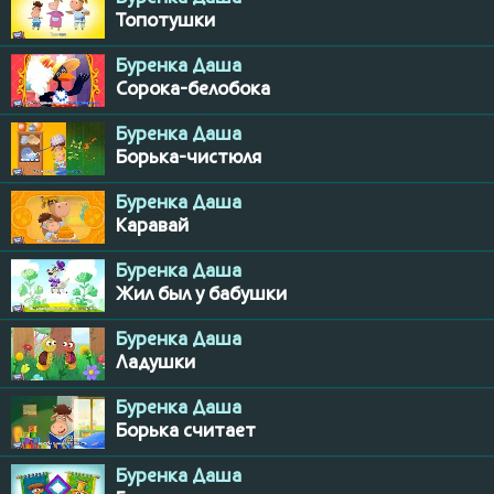
Топотушки
Буренка Даша
Сорока-белобока
Буренка Даша
Борька-чистюля
Буренка Даша
Каравай
Буренка Даша
Жил был у бабушки
Буренка Даша
Ладушки
Буренка Даша
Борька считает
Буренка Даша