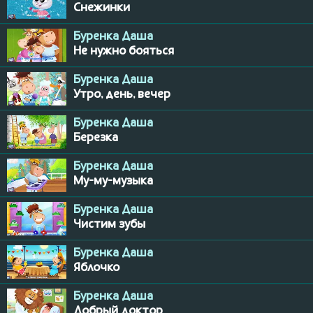
Снежинки
Буренка Даша
Не нужно бояться
Буренка Даша
Утро, день, вечер
Буренка Даша
Березка
Буренка Даша
Му-му-музыка
Буренка Даша
Чистим зубы
Буренка Даша
Яблочко
Буренка Даша
Добрый доктор