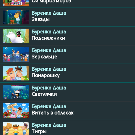
Ой мороз мороз
Буренка Даша
Звезды
Буренка Даша
Подснежники
Буренка Даша
Зеркальце
Буренка Даша
Понарошку
Буренка Даша
Светлячки
Буренка Даша
Витать в облаках
Буренка Даша
Тигры