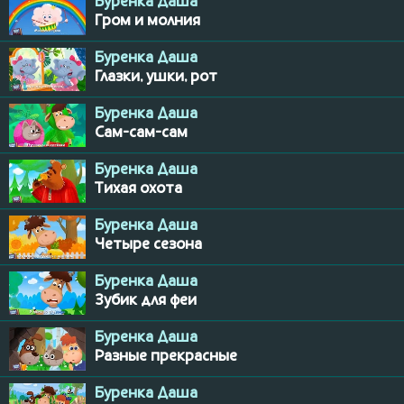
Буренка Даша
Гром и молния
Буренка Даша
Глазки, ушки, рот
Буренка Даша
Сам-сам-сам
Буренка Даша
Тихая охота
Буренка Даша
Четыре сезона
Буренка Даша
Зубик для феи
Буренка Даша
Разные прекрасные
Буренка Даша