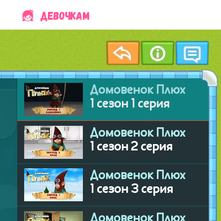
ДЕВОЧКАМ
юх
юх
юх
юх
юх
юх