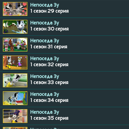
Непоседа Зу
1 сезон 29 серия
Непоседа Зу
1 сезон 30 серия
Непоседа Зу
1 сезон 31 серия
Непоседа Зу
1 сезон 32 серия
Непоседа Зу
1 сезон 33 серия
Непоседа Зу
1 сезон 34 серия
Непоседа Зу
1 сезон 35 серия