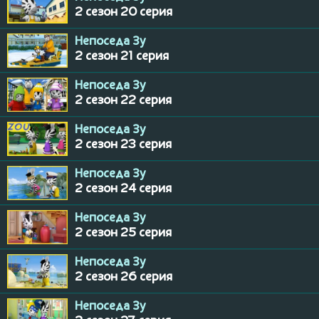
2 сезон 20 серия
Непоседа Зу
2 сезон 21 серия
Непоседа Зу
2 сезон 22 серия
Непоседа Зу
2 сезон 23 серия
Непоседа Зу
2 сезон 24 серия
Непоседа Зу
2 сезон 25 серия
Непоседа Зу
2 сезон 26 серия
Непоседа Зу