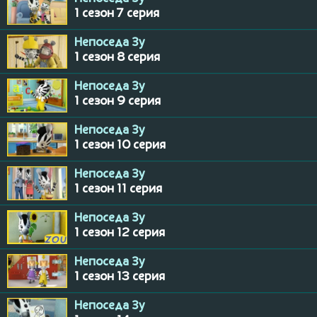
1 сезон 7 серия
Непоседа Зу
1 сезон 8 серия
Непоседа Зу
1 сезон 9 серия
Непоседа Зу
1 сезон 10 серия
Непоседа Зу
1 сезон 11 серия
Непоседа Зу
1 сезон 12 серия
Непоседа Зу
1 сезон 13 серия
Непоседа Зу