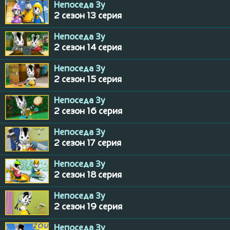
Непоседа Зу
2 сезон 13 серия
Непоседа Зу
2 сезон 14 серия
Непоседа Зу
2 сезон 15 серия
Непоседа Зу
2 сезон 16 серия
Непоседа Зу
2 сезон 17 серия
Непоседа Зу
2 сезон 18 серия
Непоседа Зу
2 сезон 19 серия
Непоседа Зу