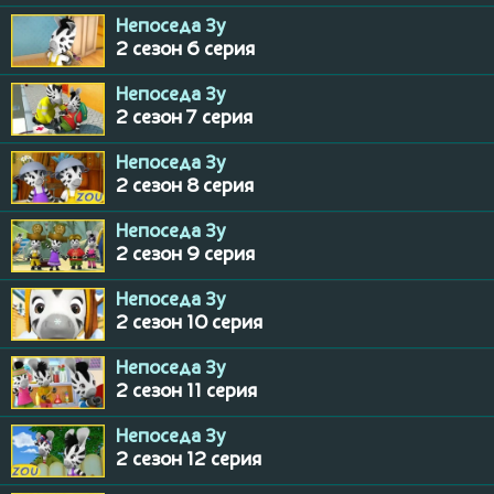
Непоседа Зу
2 сезон 6 серия
Непоседа Зу
2 сезон 7 серия
Непоседа Зу
2 сезон 8 серия
Непоседа Зу
2 сезон 9 серия
Непоседа Зу
2 сезон 10 серия
Непоседа Зу
2 сезон 11 серия
Непоседа Зу
2 сезон 12 серия