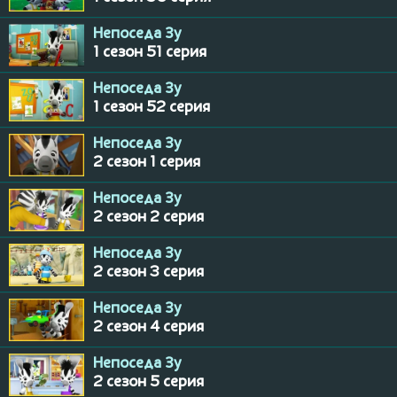
Непоседа Зу
1 сезон 51 серия
Непоседа Зу
1 сезон 52 серия
Непоседа Зу
2 сезон 1 серия
Непоседа Зу
2 сезон 2 серия
Непоседа Зу
2 сезон 3 серия
Непоседа Зу
2 сезон 4 серия
Непоседа Зу
2 сезон 5 серия