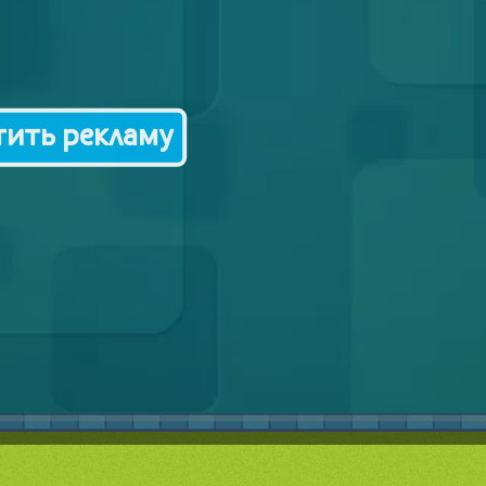
6 серия
Викинг Вик
7 серия
Викинг Вик
8 серия
Викинг Вик
9 серия
Викинг Вик
10 серия
Викинг Вик
11 серия
Викинг Вик
12 серия
Викинг Вик
13 серия