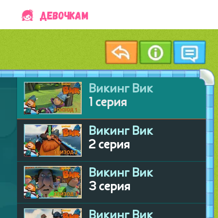
ДЕВОЧКАМ